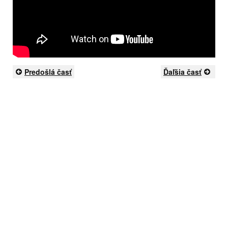
Predošlá časť
Ďaľšia časť