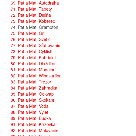
69. Pat a Mat: Autodráha
71. Pat a Mat: Tapety
72. Pat a Mat: Dielňa
73. Pat a Mat: Koberec
74. Pat a Mat: Gramofón
75. Pat a Mat: Gril
76. Pat a Mat: Svetlo
77. Pat a Mat: Sťahovanie
78. Pat a Mat: Cyklisti
79. Pat a Mat: Kabriolet
80. Pat a Mat: Dlaždice
81. Pat a Mat: Modelári
82. Pat a Mat: Windsurfing
83. Pat a Mat: Trezor
84. Pat a Mat: Záhradka
85. Pat a Mat: Odkvap
86. Pat a Mat: Skokani
87. Pat a Mat: Voda
88. Pat a Mat: Výlet
89. Pat a Mat: Búdka
91. Pat a Mat: Krížovka
92. Pat a Mat: Maľovanie