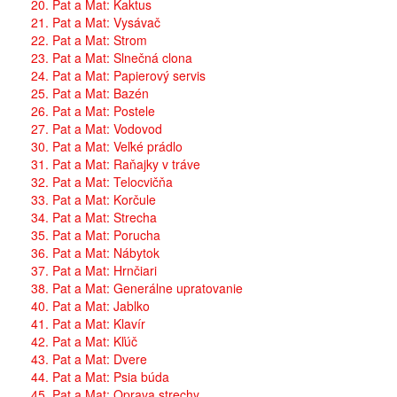
20. Pat a Mat: Kaktus
21. Pat a Mat: Vysávač
22. Pat a Mat: Strom
23. Pat a Mat: Slnečná clona
24. Pat a Mat: Papierový servis
25. Pat a Mat: Bazén
26. Pat a Mat: Postele
27. Pat a Mat: Vodovod
30. Pat a Mat: Veľké prádlo
31. Pat a Mat: Raňajky v tráve
32. Pat a Mat: Telocvičňa
33. Pat a Mat: Korčule
34. Pat a Mat: Strecha
35. Pat a Mat: Porucha
36. Pat a Mat: Nábytok
37. Pat a Mat: Hrnčiari
38. Pat a Mat: Generálne upratovanie
40. Pat a Mat: Jablko
41. Pat a Mat: Klavír
42. Pat a Mat: Kľúč
43. Pat a Mat: Dvere
44. Pat a Mat: Psia búda
45. Pat a Mat: Oprava strechy