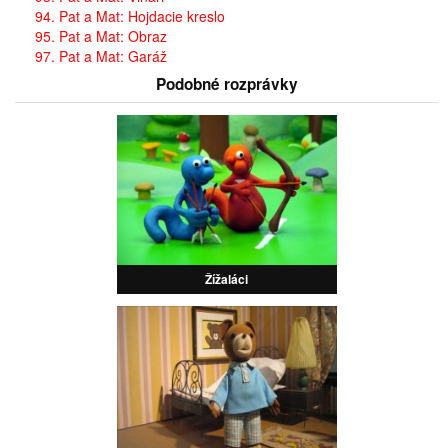
94. Pat a Mat: Hojdacie kreslo
95. Pat a Mat: Obraz
97. Pat a Mat: Garáž
Podobné rozprávky
Žížaláci