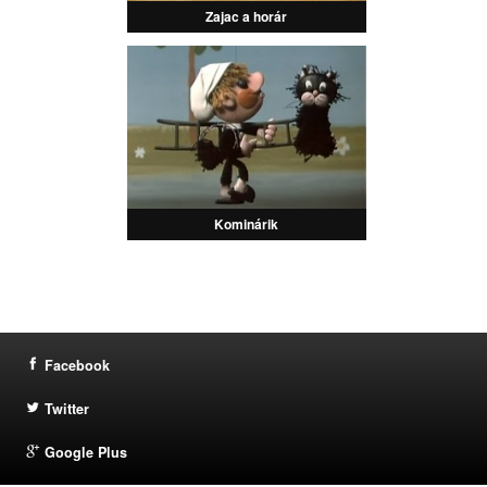
Zajac a horár
Kominárik
Facebook
Twitter
Google Plus