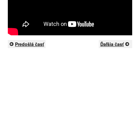
Predošlá časť
Ďaľšia časť