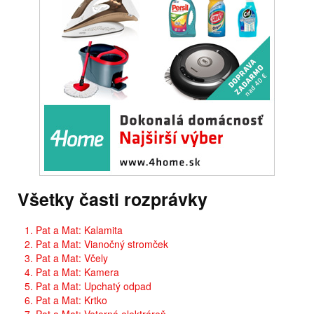
Všetky časti rozprávky
1. Pat a Mat: Kalamita
2. Pat a Mat: Vianočný stromček
3. Pat a Mat: Včely
4. Pat a Mat: Kamera
5. Pat a Mat: Upchatý odpad
6. Pat a Mat: Krtko