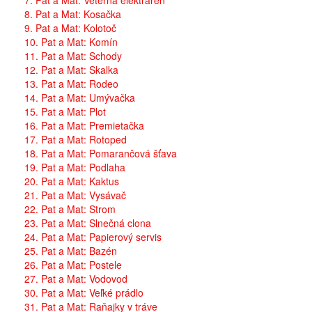
7. Pat a Mat: Veterná elektráreň
8. Pat a Mat: Kosačka
9. Pat a Mat: Kolotoč
10. Pat a Mat: Komín
11. Pat a Mat: Schody
12. Pat a Mat: Skalka
13. Pat a Mat: Rodeo
14. Pat a Mat: Umývačka
15. Pat a Mat: Plot
16. Pat a Mat: Premietačka
17. Pat a Mat: Rotoped
18. Pat a Mat: Pomarančová šťava
19. Pat a Mat: Podlaha
20. Pat a Mat: Kaktus
21. Pat a Mat: Vysávač
22. Pat a Mat: Strom
23. Pat a Mat: Slnečná clona
24. Pat a Mat: Papierový servis
25. Pat a Mat: Bazén
26. Pat a Mat: Postele
27. Pat a Mat: Vodovod
30. Pat a Mat: Veľké prádlo
31. Pat a Mat: Raňajky v tráve