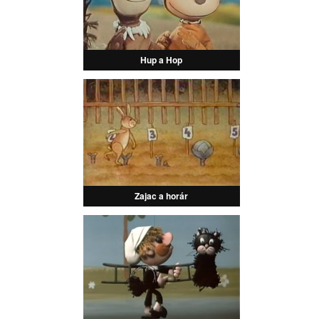
Hup a Hop
Zajac a horár