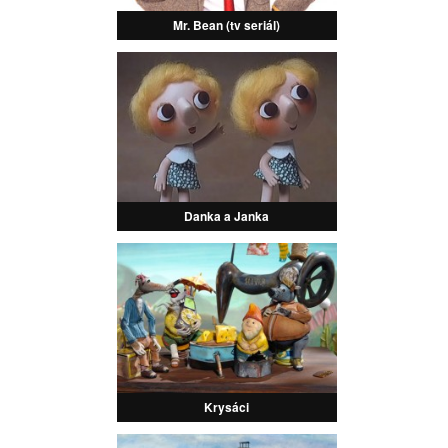
Mr. Bean (tv seriál)
Danka a Janka
Krysáci