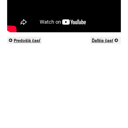
Predošlá časť
Ďaľšia časť