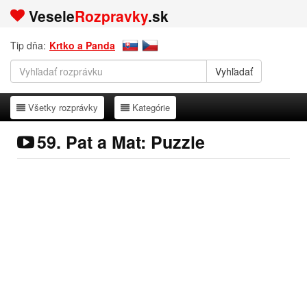
Vesele
Rozpravky
.sk
Tip dňa:
Krtko a Panda
Všetky rozprávky
Kategórie
Všetky rozprávky
Kategórie
59. Pat a Mat: Puzzle