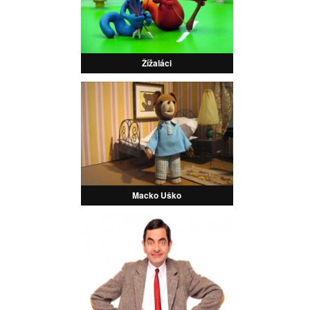
Žížaláci
Macko Uško